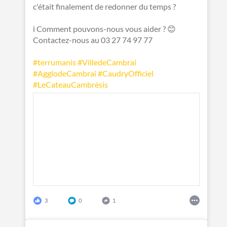
c'était finalement de redonner du temps ?
ℹ️ Comment pouvons-nous vous aider ? 😊
Contactez-nous au 03 27 74 97 77
#terrumanis
#VilledeCambrai
#AgglodeCambrai
#CaudryOfficiel
#LeCateauCambrésis
3
0
1