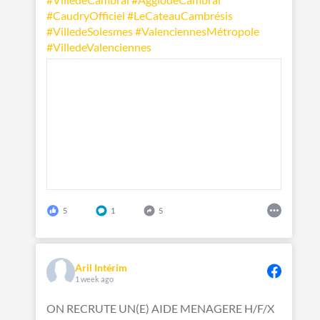
#CaudryOfficiel
#LeCateauCambrésis
#VilledeSolesmes
#ValenciennesMétropole
#VilledeValenciennes
5
1
5
Aril Intérim
1 week ago
ON RECRUTE UN(E) AIDE MENAGERE H/F/X